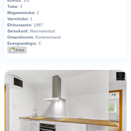
Korrus:
1/3
Tube:
3
Magamistube:
2
Vannitube:
1
Ehitusaasta:
1987
Seisukord:
Renoveeritud
Omandivorm:
Korteriomand
Energiamärgis:
C