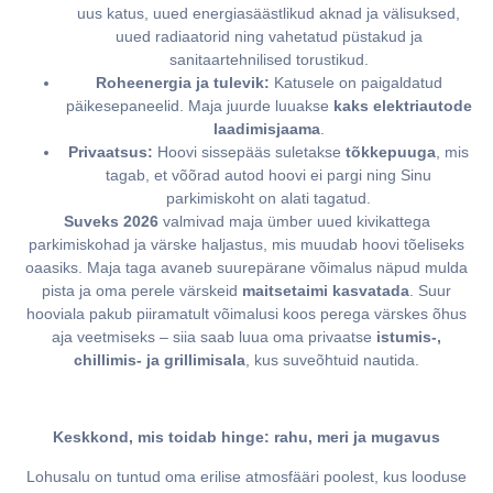
uus katus, uued energiasäästlikud aknad ja välisuksed,
uued radiaatorid ning vahetatud püstakud ja
sanitaartehnilised torustikud.
Roheenergia ja tulevik:
Katusele on paigaldatud
päikesepaneelid. Maja juurde luuakse
kaks elektriautode
laadimisjaama
.
Privaatsus:
Hoovi sissepääs suletakse
tõkkepuuga
, mis
tagab, et võõrad autod hoovi ei pargi ning Sinu
parkimiskoht on alati tagatud.
Suveks 2026
valmivad maja ümber uued kivikattega
parkimiskohad ja värske haljastus, mis muudab hoovi tõeliseks
oaasiks. Maja taga avaneb suurepärane võimalus näpud mulda
pista ja oma perele värskeid
maitsetaimi kasvatada
. Suur
hooviala pakub piiramatult võimalusi koos perega värskes õhus
aja veetmiseks – siia saab luua oma privaatse
istumis-,
chillimis- ja grillimisala
, kus suveõhtuid nautida.
Keskkond, mis toidab hinge: rahu, meri ja mugavus
Lohusalu on tuntud oma erilise atmosfääri poolest, kus looduse