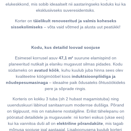
elukeskkond, mis sobib ideaalselt nii aastaringseks koduks kui ka
eksklusiivseks suveresidentsiks.
Korter on
täielikult renoveeritud ja valmis koheseks
sissekolimiseks
– võta vaid võtmed ja alusta uut peatükki!
Kodu, kus detailid loovad soojuse
Esimesel korrusel asuv
47,1 m²
suurune elamispind on
planeeritud nutikalt ja elaniku mugavust silmas pidades. Kodu
südameks on
avatud köök
, kuhu kuulub juba hinna sees olev
kvaliteetne köögimööbel koos
induktsioonpliidiga ja
nõudepesumasinaga
– ideaalne paik õdusateks õhtusöökideks
pere ja sõprade ringis.
Korteris on kokku 3 tuba (sh 2 hubast magamistuba) ning
uuenduskuuri läbinud sanitaarruum modernse duššiga. Põrand
on tiigipuust, mis on natukene nostalgiline. Erilist tähelepanu on
pööratud detailidele ja mugavusele: nii korteri esikus (ukse ees)
kui ka vannitoa duši all on
elektriline põrandaküte
, mis tagab
mõnusa soojuse igal aastaajal. Lisaboonusena kuulub korteri