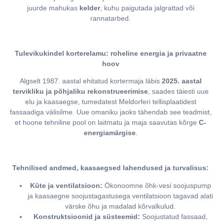
juurde mahukas
kelder
, kuhu paigutada jalgrattad või
rannatarbed.
Tulevikukindel korterelamu: roheline energia ja privaatne
hoov
Algselt 1987. aastal ehitatud kortermaja läbis
2025. aastal
tervikliku ja põhjaliku rekonstrueerimise
, saades täiesti uue
elu ja kaasaegse, tumedatest Meldorferi tellisplaatidest
fassaadiga välisilme. Uue omaniku jaoks tähendab see teadmist,
et hoone tehniline pool on laitmatu ja maja saavutas kõrge
C-
energiamärgise
.
Tehnilised andmed, kaasaegsed lahendused ja turvalisus:
Küte ja ventilatsioon:
Ökonoomne õhk-vesi soojuspump
ja kaasaegne soojustagastusega ventilatsioon tagavad alati
värske õhu ja madalad kõrvalkulud.
Konstruktsioonid ja süsteemid:
Soojustatud fassaad,