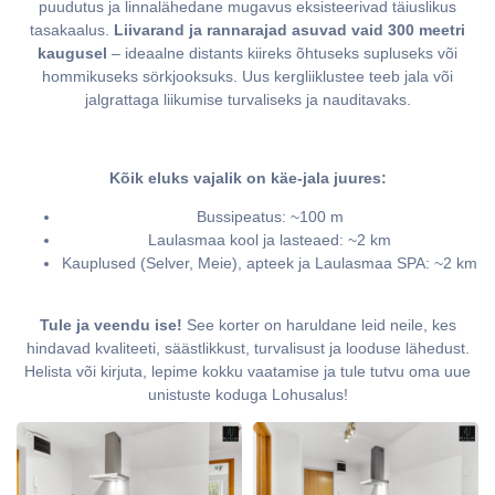
puudutus ja linnalähedane mugavus eksisteerivad täiuslikus
tasakaalus.
Liivarand ja rannarajad asuvad vaid 300 meetri
kaugusel
– ideaalne distants kiireks õhtuseks supluseks või
hommikuseks sörkjooksuks. Uus kergliiklustee teeb jala või
jalgrattaga liikumise turvaliseks ja nauditavaks.
Kõik eluks vajalik on käe-jala juures:
Bussipeatus: ~100 m
Laulasmaa kool ja lasteaed: ~2 km
Kauplused (Selver, Meie), apteek ja Laulasmaa SPA: ~2 km
Tule ja veendu ise!
See korter on haruldane leid neile, kes
hindavad kvaliteeti, säästlikkust, turvalisust ja looduse lähedust.
Helista või kirjuta, lepime kokku vaatamise ja tule tutvu oma uue
unistuste koduga Lohusalus!