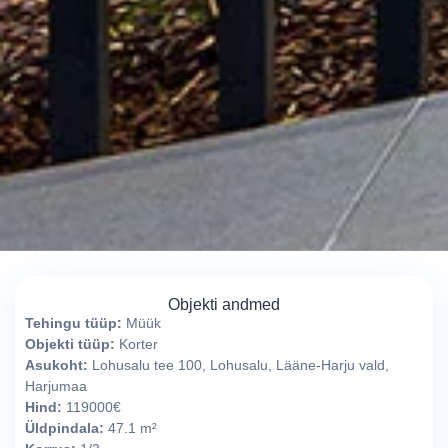
Objekti andmed
Tehingu tüüp:
Müük
Objekti tüüp:
Korter
Asukoht:
Lohusalu tee 100, Lohusalu, Lääne-Harju vald,
Harjumaa
Hind:
119000€
Üldpindala:
47.1 m²