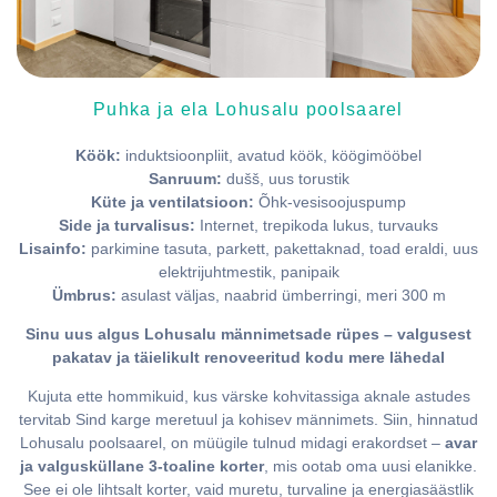
Puhka ja ela Lohusalu poolsaarel
Köök:
induktsioonpliit, avatud köök, köögimööbel
Sanruum:
dušš, uus torustik
Küte ja ventilatsioon:
Õhk-vesisoojuspump
Side ja turvalisus:
Internet, trepikoda lukus, turvauks
Lisainfo:
parkimine tasuta, parkett, pakettaknad, toad eraldi, uus
elektrijuhtmestik, panipaik
Ümbrus:
asulast väljas, naabrid ümberringi, meri 300 m
Sinu uus algus Lohusalu männimetsade rüpes – valgusest
pakatav ja täielikult renoveeritud kodu mere lähedal
Kujuta ette hommikuid, kus värske kohvitassiga aknale astudes
tervitab Sind karge meretuul ja kohisev männimets. Siin, hinnatud
Lohusalu poolsaarel, on müügile tulnud midagi erakordset –
avar
ja valgusküllane 3-toaline korter
, mis ootab oma uusi elanikke.
See ei ole lihtsalt korter, vaid muretu, turvaline ja energiasäästlik