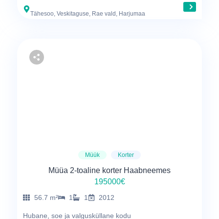
Tähesoo, Veskitaguse, Rae vald, Harjumaa
Müük
Korter
Müüa 2-toaline korter Haabneemes
195000€
56.7 m²
1
1
2012
Hubane, soe ja valgusküllane kodu