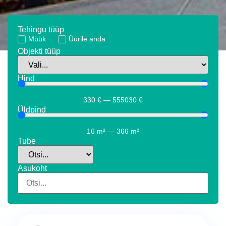
Tehingu tüüp
Müük
Üürile anda
Objekti tüüp
Hind
330
€
—
555030
€
Üldpind
16
m²
—
366
m²
Tube
Asukoht