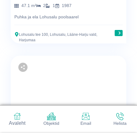
47.1 m²
2
1
1987
Puhka ja ela Lohusalu poolsaarel
Lohusalu tee 100, Lohusalu, Lääne-Harju vald,
Harjumaa
Avaleht
Objektid
Email
Helista
Müük
Maja