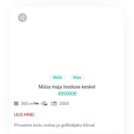
Müük
Maja
Müüa maja looduse keskel
495000€
360 m²
4
1
2004
UUS HIND
Privaatne kodu metsa ja golfiväljaku kõrval