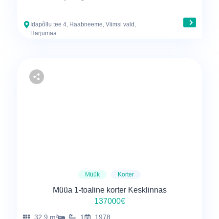
Idapõllu tee 4, Haabneeme, Viimsi vald,
Harjumaa
Müük
Korter
Müüa 1-toaline korter Kesklinnas
137000€
32.9 m²
1
1978