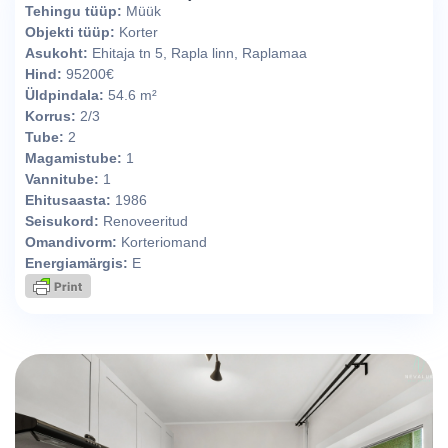
Tehingu tüüp:
Müük
Objekti tüüp:
Korter
Asukoht:
Ehitaja tn 5, Rapla linn, Raplamaa
Hind:
95200€
Üldpindala:
54.6 m²
Korrus:
2/3
Tube:
2
Magamistube:
1
Vannitube:
1
Ehitusaasta:
1986
Seisukord:
Renoveeritud
Omandivorm:
Korteriomand
Energiamärgis:
E