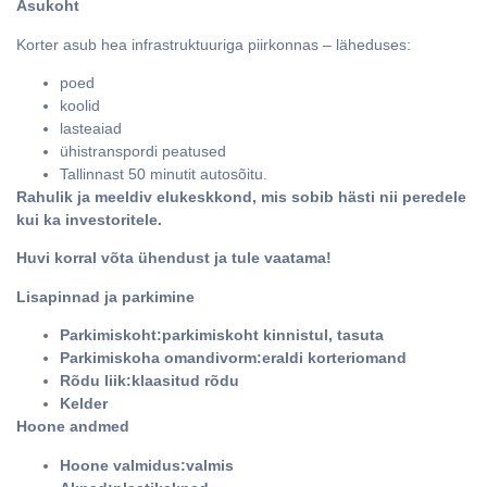
Asukoht
Korter asub hea infrastruktuuriga piirkonnas – läheduses:
poed
koolid
lasteaiad
ühistranspordi peatused
Tallinnast 50 minutit autosõitu.
Rahulik ja meeldiv elukeskkond, mis sobib hästi nii peredele
kui ka investoritele.
Huvi korral võta ühendust ja tule vaatama!
Lisapinnad ja parkimine
Parkimiskoht:parkimiskoht kinnistul, tasuta
Parkimiskoha omandivorm:eraldi korteriomand
Rõdu liik:klaasitud rõdu
Kelder
Hoone andmed
Hoone valmidus:valmis