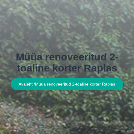
Müüa renoveeritud 2-
toaline korter Raplas
Avaleht /
Müüa renoveeritud 2-toaline korter Raplas