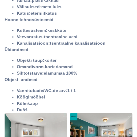
Aknad:plastikaknad
Välisuksed:metalluks
Katus:eterniitkatus
Hoone tehnosüsteemid
Küttesüsteem:keskküte
Veevarustus:tsentraalne vesi
Kanalisatsioon:tsentraalne kanalisatsioon
Üldandmed
Objekti tüüp:korter
Omandivorm:korteriomand
Sihtotstarve:elamumaa 100%
Objekti andmed
Vannitubade/WC-de arv:1 / 1
Köögimööbel
Külmkapp
Dušš