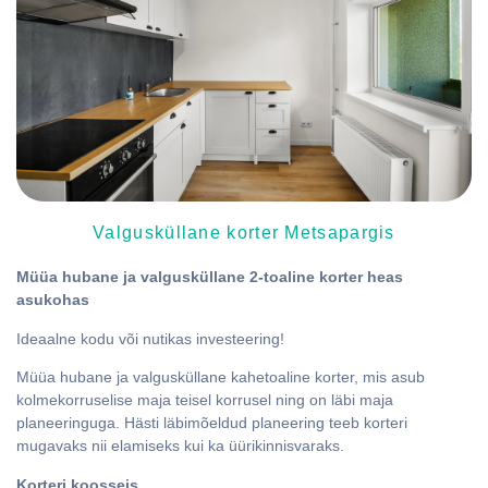
Valgusküllane korter Metsapargis
Müüa hubane ja valgusküllane 2-toaline korter heas
asukohas
Ideaalne kodu või nutikas investeering!
Müüa hubane ja valgusküllane kahetoaline korter, mis asub
kolmekorruselise maja teisel korrusel ning on läbi maja
planeeringuga. Hästi läbimõeldud planeering teeb korteri
mugavaks nii elamiseks kui ka üürikinnisvaraks.
Korteri koosseis