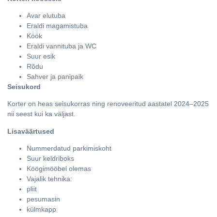
Avar elutuba
Eraldi magamistuba
Köök
Eraldi vannituba ja WC
Suur esik
Rõdu
Sahver ja panipaik
Seisukord
Korter on heas seisukorras ning renoveeritud aastatel 2024–2025
nii seest kui ka väljast.
Lisaväärtused
Nummerdatud parkimiskoht
Suur keldriboks
Köögimööbel olemas
Vajalik tehnika:
pliit
pesumasin
külmkapp