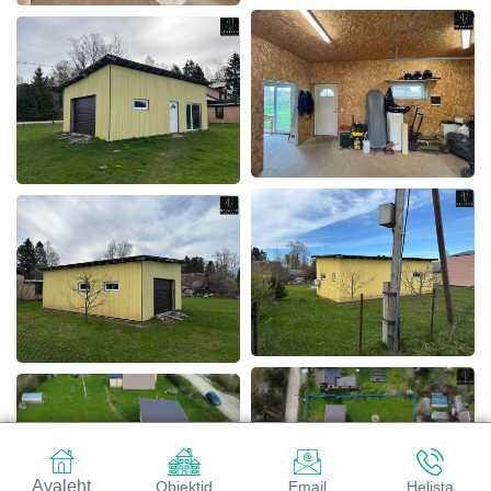
Avaleht
Objektid
Email
Helista