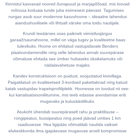
Kinnistul kasvavad noored õunapuud ja marjapõõsad, mis loovad
mõnusa koduaia tunde juba esimesest päevast. Tagumises
nurgas asub suur modernne kasvuhoone – ideaalne lahendus
aiandushuvilisele või lihtsalt värske oma toidu nautijale.
Krundi teeäärses osas paikneb viimistlusjärgus
garaaž/saunahoone, millel on väga tugev ja kvaliteetne baas
tulevikuks. Hoone on ehitatud vastupidavale Benders
plaatvundamendile ning selle lahendus annab suurepärase
võimaluse ehitada see ümber hubaseks üksikelamuks või
nädalavahetuse majaks.
Kandev konstruktsioon on puidust, soojustatud kivivillaga.
Paigaldatud on kvaliteetsed 3-kordsed pakettaknad ning katust
katab vastupidav trapetsprofiilplekk. Hoonesse on toodud nii vee-
kui kanalisatsiooniliitumine, mis teeb edasise arendamise eriti
mugavaks ja kulusäästlikuks.
Asukoht ühendab suurepäraselt rahu ja praktilisuse –
rongipeatus, bussipeatus ning poed jäävad umbes 1 km
raadiusesse. Hea ligipääs võimaldab nautida vaikset
elukeskkonda ilma igapäevase mugavuse arvelt kompromisse