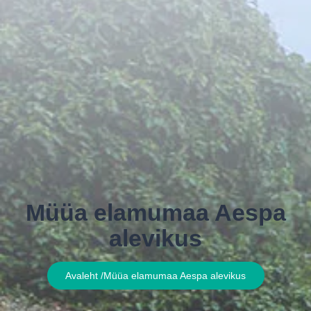
Müüa elamumaa Aespa
alevikus
Avaleht /
Müüa elamumaa Aespa alevikus