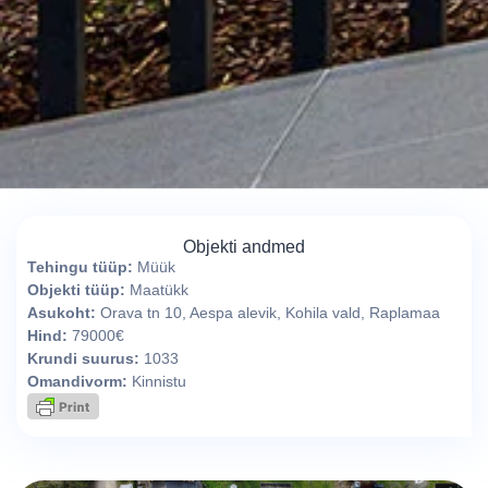
Objekti andmed
Tehingu tüüp:
Müük
Objekti tüüp:
Maatükk
Asukoht:
Orava tn 10, Aespa alevik, Kohila vald, Raplamaa
Hind:
79000€
Krundi suurus:
1033
Omandivorm:
Kinnistu