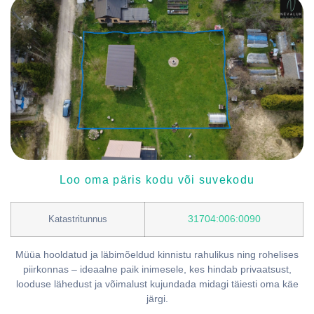
Loo oma päris kodu või suvekodu
31704:006:0090
Katastritunnus
Müüa hooldatud ja läbimõeldud kinnistu rahulikus ning rohelises
piirkonnas – ideaalne paik inimesele, kes hindab privaatsust,
looduse lähedust ja võimalust kujundada midagi täiesti oma käe
järgi.