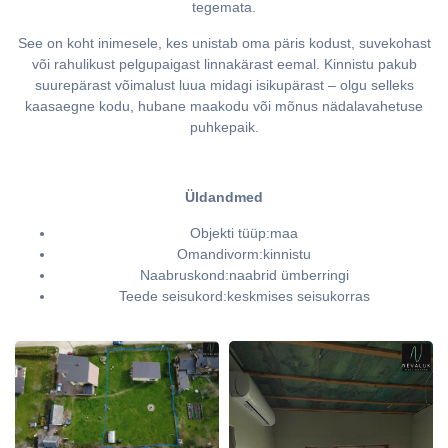
tegemata.
See on koht inimesele, kes unistab oma päris kodust, suvekohast
või rahulikust pelgupaigast linnakärast eemal. Kinnistu pakub
suurepärast võimalust luua midagi isikupärast – olgu selleks
kaasaegne kodu, hubane maakodu või mõnus nädalavahetuse
puhkepaik.
Üldandmed
Objekti tüüp:maa
Omandivorm:kinnistu
Naabruskond:naabrid ümberringi
Teede seisukord:keskmises seisukorras