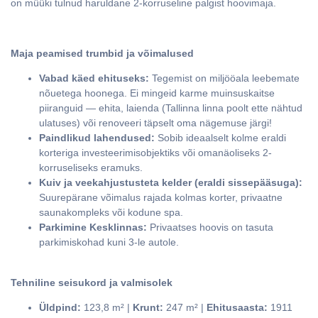
on müüki tulnud haruldane 2-korruseline palgist hoovimaja.
Maja peamised trumbid ja võimalused
Vabad käed ehituseks:
Tegemist on miljööala leebemate
nõuetega hoonega. Ei mingeid karme muinsuskaitse
piiranguid — ehita, laienda (Tallinna linna poolt ette nähtud
ulatuses) või renoveeri täpselt oma nägemuse järgi!
Paindlikud lahendused:
Sobib ideaalselt kolme eraldi
korteriga investeerimisobjektiks või omanäoliseks 2-
korruseliseks eramuks.
Kuiv ja veekahjustusteta kelder (eraldi sissepääsuga):
Suurepärane võimalus rajada kolmas korter, privaatne
saunakompleks või kodune spa.
Parkimine Kesklinnas:
Privaatses hoovis on tasuta
parkimiskohad kuni 3-le autole.
Tehniline seisukord ja valmisolek
Üldpind:
123,8 m² |
Krunt:
247 m² |
Ehitusaasta:
1911