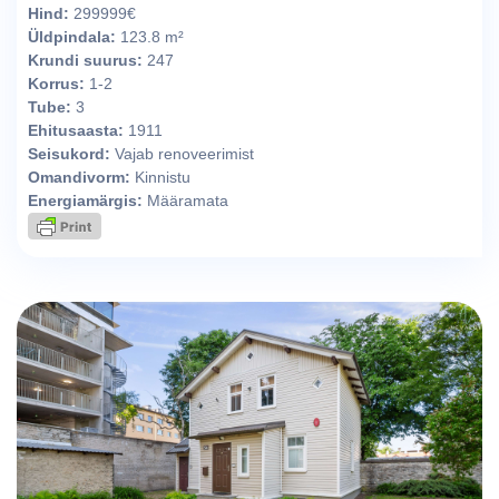
Hind:
299999€
Üldpindala:
123.8 m²
Krundi suurus:
247
Korrus:
1-2
Tube:
3
Ehitusaasta:
1911
Seisukord:
Vajab renoveerimist
Omandivorm:
Kinnistu
Energiamärgis:
Määramata