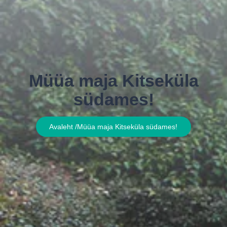
Müüa maja Kitseküla
südames!
Avaleht /
Müüa maja Kitseküla südames!