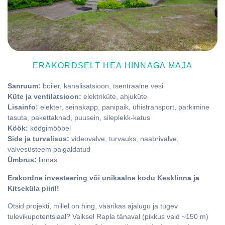
ERAKORDSELT HEA HINNAGA MAJA
Sanruum:
boiler, kanalisatsioon, tsentraalne vesi
Küte ja ventilatsioon:
elektriküte, ahjuküte
Lisainfo:
elekter, seinakapp, panipaik, ühistransport, parkimine
tasuta, pakettaknad, puusein, sileplekk-katus
Köök:
köögimööbel
Side ja turvalisus:
videovalve, turvauks, naabrivalve,
valvesüsteem paigaldatud
Ümbrus:
linnas
Erakordne investeering või unikaalne kodu Kesklinna ja
Kitseküla piiril!
Otsid projekti, millel on hing, väärikas ajalugu ja tugev
tulevikupotentsiaal? Vaiksel Rapla tänaval (pikkus vaid ~150 m)