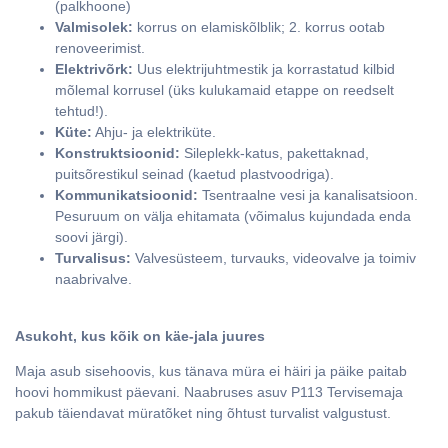
(palkhoone)
Valmisolek:
korrus on elamiskõlblik; 2. korrus ootab
renoveerimist.
Elektrivõrk:
Uus elektrijuhtmestik ja korrastatud kilbid
mõlemal korrusel (üks kulukamaid etappe on reedselt
tehtud!).
Küte:
Ahju- ja elektriküte.
Konstruktsioonid:
Sileplekk-katus, pakettaknad,
puitsõrestikul seinad (kaetud plastvoodriga).
Kommunikatsioonid:
Tsentraalne vesi ja kanalisatsioon.
Pesuruum on välja ehitamata (võimalus kujundada enda
soovi järgi).
Turvalisus:
Valvesüsteem, turvauks, videovalve ja toimiv
naabrivalve.
Asukoht, kus kõik on käe-jala juures
Maja asub sisehoovis, kus tänava müra ei häiri ja päike paitab
hoovi hommikust päevani. Naabruses asuv P113 Tervisemaja
pakub täiendavat müratõket ning õhtust turvalist valgustust.