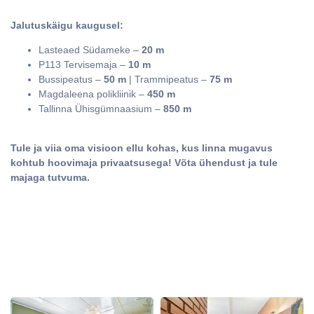
Jalutuskäigu kaugusel:
Lasteaed Südameke –
20 m
P113 Tervisemaja –
10 m
Bussipeatus –
50 m
| Trammipeatus –
75 m
Magdaleena polikliinik –
450 m
Tallinna Ühisgümnaasium –
850 m
Tule ja viia oma visioon ellu kohas, kus linna mugavus
kohtub hoovimaja privaatsusega! Võta ühendust ja tule
majaga tutvuma.